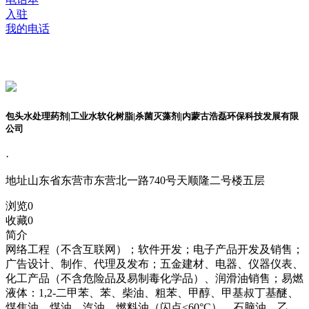
入驻
我的电话
包头水处理药剂|工业水软化树脂|杀菌灭藻剂|内蒙古浩磊环保科技发展有限
公司
·
地址
山东省东营市东营北一路740号天顺隆二号楼五层
浏览
0
收藏
0
简介
网络工程（不含互联网）；软件开发；电子产品开发及销售；
广告设计、制作、代理及发布；五金建材、电器、仪器仪表、
化工产品（不含危险品及易制毒化学品）、润滑油销售；易燃
液体：1,2-二甲苯、苯、柴油、粗苯、甲醇、甲基叔丁基醚、
煤焦油、煤油、汽油、燃料油（闪点<60°C）、石脑油、乙