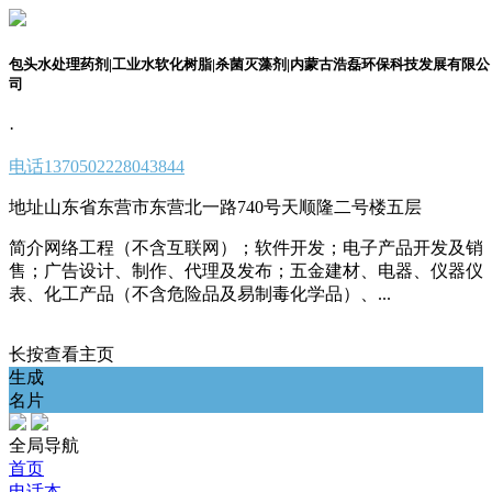
包头水处理药剂|工业水软化树脂|杀菌灭藻剂|内蒙古浩磊环保科技发展有限公
司
·
电话
1370502228043844
地址
山东省东营市东营北一路740号天顺隆二号楼五层
简介
网络工程（不含互联网）；软件开发；电子产品开发及销
售；广告设计、制作、代理及发布；五金建材、电器、仪器仪
表、化工产品（不含危险品及易制毒化学品）、...
长按查看主页
生成
名片
全局导航
首页
电话本